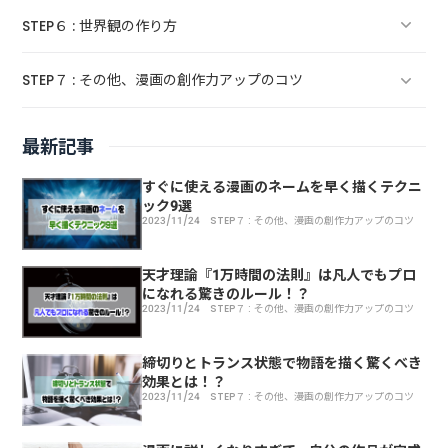
つのタイプとは？
ング」で新しいアイデアの出し方
STEP６ : 世界観の作り方
漫画のストーリー作りのヒントとなる『物語のパターン』ま
物語のコンセプトを明確化する9つのチェックリスト
漫画・小説のキャラ作りに参考になる11種類のキャラクター
とめ
既存の作品からアレンジしてネタ・アイデアを使うコツ「オ
パターン
STEP７ : その他、漫画の創作力アップのコツ
面白い物語の『世界観』『舞台設定』を作る方法3つのテクニ
ズボーンのチェックリスト」
漫画の読み切り短編ストーリー『7つの描き方のコツ』
ック
個性豊かなキャラクター制作講座‐オリジナルなキャラを生
漫画に詳しくなりすぎて、自分の作品が完成しなくなった人
「アイデアが出ない」を解決！新しいアイデアが出やすい時
み出す4つのポイント
最新記事
面白い漫画・物語の作り方は『感情を揺さぶる“感動”を描く
漫画やストーリーの世界観の作り方100の質問
の4つの戦略ポイント
と場所と方法
こと』がポイント
すぐに使える漫画のネームを早く描くテクニ
魅力的キャラクターを創る100の質問
ック9選
締切りとトランス状態で物語を描く驚くべき効果とは！？
ネタ被りやパクリが気になる人のための8つのアイデア発想法
2023/11/24
STEP７ : その他、漫画の創作力アップのコツ
これはすごい！物語のシーン作りが簡単で効果的になるたっ
とマインド
キャラが浅い！？魅力的キャラクターを作り出す10個のプロ
た1つの方法
天才理論『1万時間の法則』は凡人でもプロになれる驚きのル
フィール質問表
天才理論『1万時間の法則』は凡人でもプロ
ール！？
になれる驚きのルール！？
キャラクターに『葛藤』を与えて物語を面白くする10種類の
2023/11/24
STEP７ : その他、漫画の創作力アップのコツ
キャラ立ち効果抜群！キャラクターの悪い特徴・欠点30パタ
方法
すぐに使える漫画のネームを早く描くテクニック9選
ーン
締切りとトランス状態で物語を描く驚くべき
効果とは！？
物語の冒頭・始まり・ファーストシーンを作る6つの質問
2023/11/24
STEP７ : その他、漫画の創作力アップのコツ
物語作りに必須！主人公キャラの12個のチェックポイント
面白い物語のクライマックスを作る14の質問