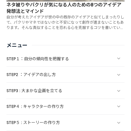
ネタ被りやパクリが気になる人のための8つのアイデア
発想法とマインド
自分が考えたアイデアが世の中の既存のアイデアと似てしまったりし
て、パクリやマネではないかと不安になって創作が進まないこともあ
ります。そんな真似することを恐れる心を克服するコツを書いていま
す。
メニュー
STEP１：自分の傾向性を把握する
STEP2 ：アイデアの出し方
自分の創作における強みや好みを見つけるための8つの質問
STEP3 : 大まかな企画を立てる
自分の感性を知り、漫画・物語の創作力を高める3つのステッ
驚くほど効果的な「ネタ帳」の習慣とは？
プ
STEP４ : キャラクターの作り方
新しいアイデア・ネタを生み出す方法「量から質へ」「固定
面白さの核となる！漫画の企画アイデアの作り方入門
自分の才能を知りたい！隠れた才能を発見する8つの方法
観念から脱却」
STEP５ : ストーリーの作り方
構成力に悩んでいる人におすすめ 構成力が劇的に向上する4つ
【キャラクター作りのコツ】主人公キャラクターの2つの基本
「ストーリー派」か「演出派」か？漫画の作り手にみられる2
漫画のネタが思いつかない時に試す「一人ブレーンストーミ
の秘訣
タイプとは！？