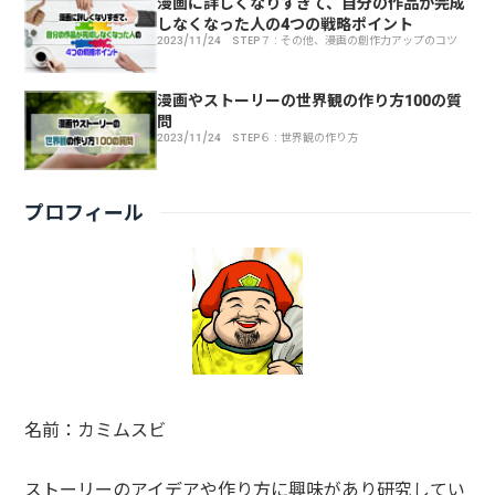
漫画に詳しくなりすぎて、自分の作品が完成
しなくなった人の4つの戦略ポイント
2023/11/24
STEP７ : その他、漫画の創作力アップのコツ
物語をまとめるのが苦手な人向けのアイデア整理13の方法
漫画やストーリーの世界観の作り方100の質
問
2023/11/24
STEP６ : 世界観の作り方
プロフィール
名前：カミムスビ
ストーリーのアイデアや作り方に興味があり研究してい